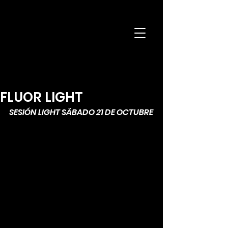
SALA
COLISEO
Discoteca, eventos y fiestas en Pontedeume
FLUOR LIGHT
SESIÓN LIGHT SÄBADO 21 DE OCTUBRE